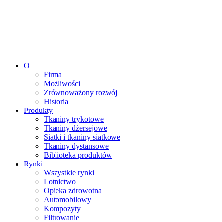
O
Firma
Możliwości
Zrównoważony rozwój
Historia
Produkty
Tkaniny trykotowe
Tkaniny dżersejowe
Siatki i tkaniny siatkowe
Tkaniny dystansowe
Biblioteka produktów
Rynki
Wszystkie rynki
Lotnictwo
Opieka zdrowotna
Automobilowy
Kompozyty
Filtrowanie