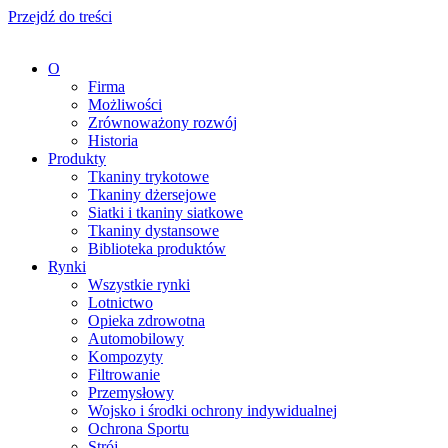
Przejdź do treści
O
Firma
Możliwości
Zrównoważony rozwój
Historia
Produkty
Tkaniny trykotowe
Tkaniny dżersejowe
Siatki i tkaniny siatkowe
Tkaniny dystansowe
Biblioteka produktów
Rynki
Wszystkie rynki
Lotnictwo
Opieka zdrowotna
Automobilowy
Kompozyty
Filtrowanie
Przemysłowy
Wojsko i środki ochrony indywidualnej
Ochrona Sportu
Strój