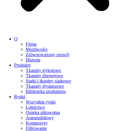
O
Firma
Możliwości
Zrównoważony rozwój
Historia
Produkty
Tkaniny trykotowe
Tkaniny dżersejowe
Siatki i tkaniny siatkowe
Tkaniny dystansowe
Biblioteka produktów
Rynki
Wszystkie rynki
Lotnictwo
Opieka zdrowotna
Automobilowy
Kompozyty
Filtrowanie