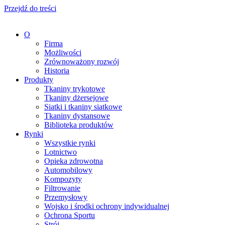
Przejdź do treści
O
Firma
Możliwości
Zrównoważony rozwój
Historia
Produkty
Tkaniny trykotowe
Tkaniny dżersejowe
Siatki i tkaniny siatkowe
Tkaniny dystansowe
Biblioteka produktów
Rynki
Wszystkie rynki
Lotnictwo
Opieka zdrowotna
Automobilowy
Kompozyty
Filtrowanie
Przemysłowy
Wojsko i środki ochrony indywidualnej
Ochrona Sportu
Strój