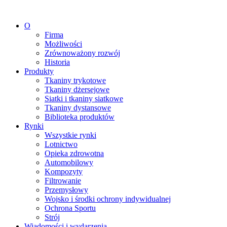
Przejdź
do
O
treści
Firma
Możliwości
Zrównoważony rozwój
Historia
Produkty
Tkaniny trykotowe
Tkaniny dżersejowe
Siatki i tkaniny siatkowe
Tkaniny dystansowe
Biblioteka produktów
Rynki
Wszystkie rynki
Lotnictwo
Opieka zdrowotna
Automobilowy
Kompozyty
Filtrowanie
Przemysłowy
Wojsko i środki ochrony indywidualnej
Ochrona Sportu
Strój
Wiadomości i wydarzenia