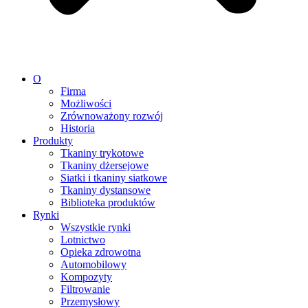
O
Firma
Możliwości
Zrównoważony rozwój
Historia
Produkty
Tkaniny trykotowe
Tkaniny dżersejowe
Siatki i tkaniny siatkowe
Tkaniny dystansowe
Biblioteka produktów
Rynki
Wszystkie rynki
Lotnictwo
Opieka zdrowotna
Automobilowy
Kompozyty
Filtrowanie
Przemysłowy