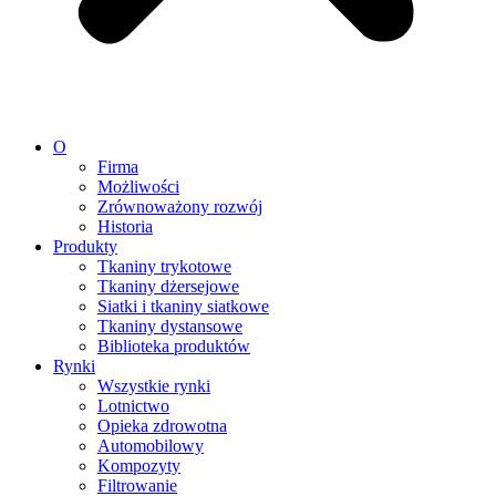
O
Firma
Możliwości
Zrównoważony rozwój
Historia
Produkty
Tkaniny trykotowe
Tkaniny dżersejowe
Siatki i tkaniny siatkowe
Tkaniny dystansowe
Biblioteka produktów
Rynki
Wszystkie rynki
Lotnictwo
Opieka zdrowotna
Automobilowy
Kompozyty
Filtrowanie