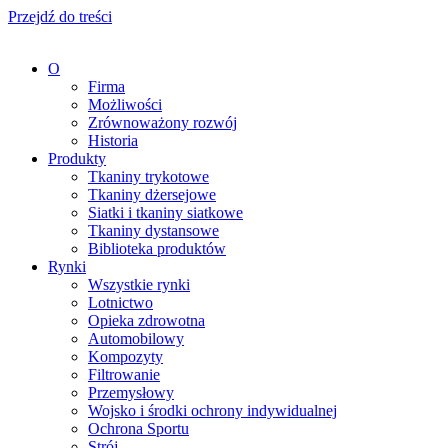
Przejdź do treści
O
Firma
Możliwości
Zrównoważony rozwój
Historia
Produkty
Tkaniny trykotowe
Tkaniny dżersejowe
Siatki i tkaniny siatkowe
Tkaniny dystansowe
Biblioteka produktów
Rynki
Wszystkie rynki
Lotnictwo
Opieka zdrowotna
Automobilowy
Kompozyty
Filtrowanie
Przemysłowy
Wojsko i środki ochrony indywidualnej
Ochrona Sportu
Strój